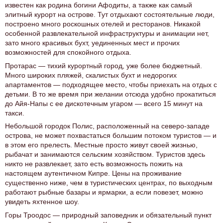
известен как родина богини Афодиты, а также как самый
элитный курорт на острове. Тут отдыхают состоятельные люди,
построено много роскошных отелей и ресторанов. Никакой
особенной развлекательной инфраструктуры и анимации нет,
зато много красивых бухт, уединенных мест и прочих
возможностей для спокойного отдыха.
Протарас — тихий курортный город, уже более бюджетный.
Много широких пляжей, скалистых бухт и недорогих
апартаментов — подходящее место, чтобы приехать на отдых с
детьми. В то же время при желании отсюда удобно прокатиться
до Айя-Напы с ее дискотечным угаром — всего 15 минут на
такси.
Небольшой городок Полис, расположенный на северо-западе
острова, не может похвастаться большим потоком туристов — и
в этом его прелесть. Местные просто живут своей жизнью,
рыбачат и занимаются сельским хозяйством. Туристов здесь
никто не развлекает, зато есть возможность пожить на
настоящем аутентичном Кипре. Цены на проживание
существенно ниже, чем в туристических центрах, по выходным
работают рыбные базары и ярмарки, а если повезет, можно
увидеть яхтенное шоу.
Горы Троодос — природный заповедник и обязательный пункт