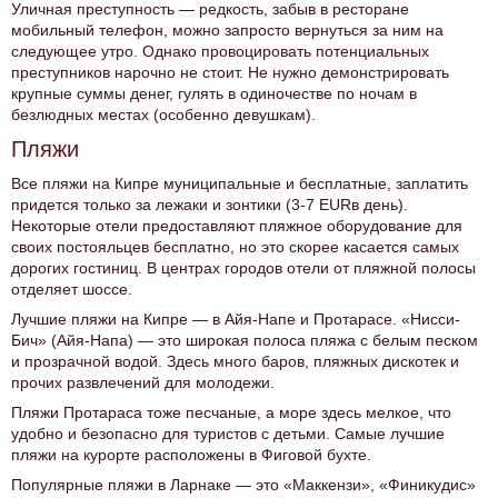
Уличная преступность — редкость, забыв в ресторане
мобильный телефон, можно запросто вернуться за ним на
следующее утро. Однако провоцировать потенциальных
преступников нарочно не стоит. Не нужно демонстрировать
крупные суммы денег, гулять в одиночестве по ночам в
безлюдных местах (особенно девушкам).
Пляжи
Все пляжи на Кипре муниципальные и бесплатные, заплатить
придется только за лежаки и зонтики (3-7 EURв день).
Некоторые отели предоставляют пляжное оборудование для
своих постояльцев бесплатно, но это скорее касается самых
дорогих гостиниц. В центрах городов отели от пляжной полосы
отделяет шоссе.
Лучшие пляжи на Кипре — в Айя-Напе и Протарасе. «Нисси-
Бич» (Айя-Напа) — это широкая полоса пляжа с белым песком
и прозрачной водой. Здесь много баров, пляжных дискотек и
прочих развлечений для молодежи.
Пляжи Протараса тоже песчаные, а море здесь мелкое, что
удобно и безопасно для туристов с детьми. Самые лучшие
пляжи на курорте расположены в Фиговой бухте.
Популярные пляжи в Ларнаке — это «Маккензи», «Финикудис»