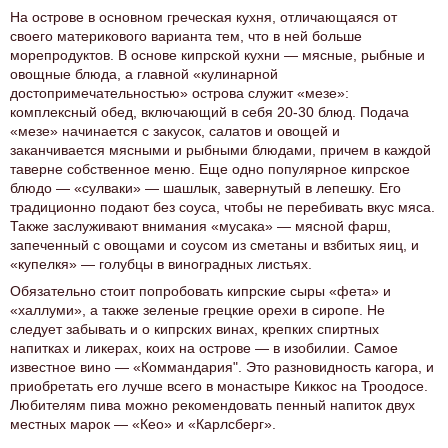
На острове в основном греческая кухня, отличающаяся от
своего материкового варианта тем, что в ней больше
морепродуктов. В основе кипрской кухни — мясные, рыбные и
овощные блюда, а главной «кулинарной
достопримечательностью» острова служит «мезе»:
комплексный обед, включающий в себя 20-30 блюд. Подача
«мезе» начинается с закусок, салатов и овощей и
заканчивается мясными и рыбными блюдами, причем в каждой
таверне собственное меню. Еще одно популярное кипрское
блюдо — «сулваки» — шашлык, завернутый в лепешку. Его
традиционно подают без соуса, чтобы не перебивать вкус мяса.
Также заслуживают внимания «мусака» — мясной фарш,
запеченный с овощами и соусом из сметаны и взбитых яиц, и
«купелкя» — голубцы в виноградных листьях.
Обязательно стоит попробовать кипрские сыры «фета» и
«халлуми», а также зеленые грецкие орехи в сиропе. Не
следует забывать и о кипрских винах, крепких спиртных
напитках и ликерах, коих на острове — в изобилии. Самое
известное вино — «Коммандария". Это разновидность кагора, и
приобретать его лучше всего в монастыре Киккос на Троодосе.
Любителям пива можно рекомендовать пенный напиток двух
местных марок — «Кео» и «Карлсберг».