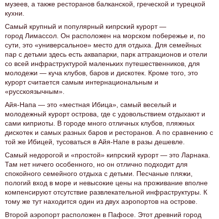
музеев, а также ресторанов балканской, греческой и турецкой
кухни.
Самый крупный и популярный кипрский курорт —
город Лимассол. Он расположен на морском побережье и, по
сути, это «универсальное» место для отдыха. Для семейных
пар с детьми здесь есть аквапарки, парк аттракционов и отели
со всей инфраструктурой маленьких путешественников, для
молодежи — куча клубов, баров и дискотек. Кроме того, это
курорт считается самым интернациональным и
«русскоязычным».
Айя-Напа — это «местная Ибица», самый веселый и
молодежный курорт острова, где с удовольствием отдыхают и
сами киприоты. В городе много отличных клубов, пляжных
дискотек и самых разных баров и ресторанов. А по сравнению с
той же Ибицей, тусоваться в Айя-Напе в разы дешевле.
Самый недорогой и «простой» кипрский курорт — это Ларнака.
Там нет ничего особенного, но он отлично подходит для
спокойного семейного отдыха с детьми. Песчаные пляжи,
пологий вход в море и невысокие цены на проживание вполне
компенсируют отсутствие развлекательной инфраструктуры. К
тому же тут находится один из двух аэропортов на острове.
Второй аэропорт расположен в Пафосе. Этот древний город