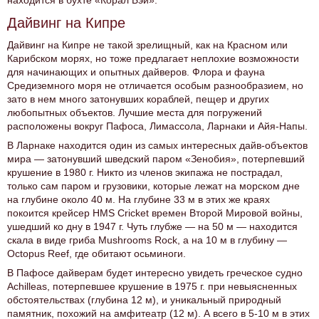
находится в бухте «Корал Бэй».
Дайвинг на Кипре
Дайвинг на Кипре не такой зрелищный, как на Красном или
Карибском морях, но тоже предлагает неплохие возможности
для начинающих и опытных дайверов. Флора и фауна
Средиземного моря не отличается особым разнообразием, но
зато в нем много затонувших кораблей, пещер и других
любопытных объектов. Лучшие места для погружений
расположены вокруг Пафоса, Лимассола, Ларнаки и Айя-Напы.
В Ларнаке находится один из самых интересных дайв-объектов
мира — затонувший шведский паром «Зенобия», потерпевший
крушение в 1980 г. Никто из членов экипажа не пострадал,
только сам паром и грузовики, которые лежат на морском дне
на глубине около 40 м. На глубине 33 м в этих же краях
покоится крейсер HMS Cricket времен Второй Мировой войны,
ушедший ко дну в 1947 г. Чуть глубже — на 50 м — находится
скала в виде гриба Mushrooms Rock, а на 10 м в глубину —
Octopus Reef, где обитают осьминоги.
В Пафосе дайверам будет интересно увидеть греческое судно
Achilleas, потерпевшее крушение в 1975 г. при невыясненных
обстоятельствах (глубина 12 м), и уникальный природный
памятник, похожий на амфитеатр (12 м). А всего в 5-10 м в этих