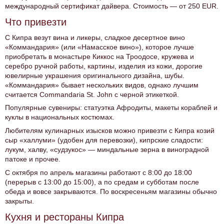
международный сертификат дайвера. Стоимость — от 250 EUR.
Что привезти
С Кипра везут вина и ликеры, сладкое десертное вино
«Коммандария» (или «Намасское вино»), которое лучше
приобретать в монастыре Киккос на Троодосе, кружева и
серебро ручной работы, картины, изделия из кожи, дорогие
ювелирные украшения оригинального дизайна, шубы.
«Коммандария» бывает нескольких видов, однако лучшим
считается Commandaria St. John с черной этикеткой.
Популярные сувениры: статуэтка Афродиты, макеты кораблей и
куклы в национальных костюмах.
Любителям кулинарных изысков можно привезти с Кипра козий
сыр «халлуми» (удобен для перевозки), кипрские сладости:
лукум, халву, «судзукос» — миндальные зерна в виноградной
патоке и прочее.
С октября по апрель магазины работают с 8:00 до 18:00
(перерыв с 13:00 до 15:00), а по средам и субботам после
обеда и вовсе закрываются. По воскресеньям магазины обычно
закрыты.
Кухня и рестораны Кипра