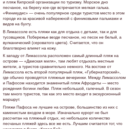
и пляж Кипрской организации по туризму. Морское дно
песчаное, на берегу кое-где встречается мелкая галька.
«Финикудис» — очень популярное среди туристов место в этом
городе из-за красивой набережной с финиковыми пальмами и
видов на бухту.
В Лимассоле есть пляжи как для отдыха с детьми, так и для
тусовщиков. Побережье везде песчаное, но песок не белый, а
вулканический (сероватого цвета). Считается, что он
благотворно влияет на кожу.
К западу от Лимассола расположен самый длинный пляж на
острове — «Дамская миля», там любят отдыхать местные
жители, а туристов сравнительно немного. На востоке от
Лимассола есть второй популярный пляж, «Губернаторский»,
где обычно проводятся пляжные вечеринки. Между Лимассолом
и Пафосом находится знаменитый пляж Афродиты — место
рождения богини любви. Пляж небольшой, галечный. В сезон
там много туристов, так как это место входит в экскурсионный
маршрут.
Пляжи Пафоса не лучшие на острове, большинство из них с
каменистым входом в море. Изначально курорт не был
рассчитан на пляжный отдых, но небольшое количество
песчаных пляжей здесь все же есть. Лучшим считается тот, что