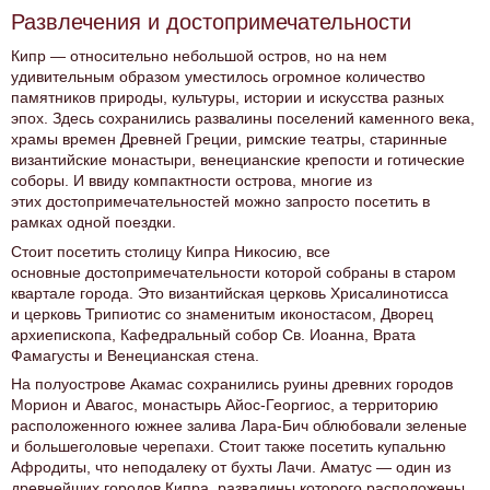
Развлечения и достопримечательности
Кипр — относительно небольшой остров, но на нем
удивительным образом уместилось огромное количество
памятников природы, культуры, истории и искусства разных
эпох. Здесь сохранились развалины поселений каменного века,
храмы времен Древней Греции, римские театры, старинные
византийские монастыри, венецианские крепости и готические
соборы. И ввиду компактности острова, многие из
этих достопримечательностей можно запросто посетить в
рамках одной поездки.
Стоит посетить столицу Кипра Никосию, все
основные достопримечательности которой собраны в старом
квартале города. Это византийская церковь Хрисалинотисса
и церковь Трипиотис со знаменитым иконостасом, Дворец
архиепископа, Кафедральный собор Св. Иоанна, Врата
Фамагусты и Венецианская стена.
На полуострове Акамас сохранились руины древних городов
Морион и Авагос, монастырь Айос-Георгиос, а территорию
расположенного южнее залива Лара-Бич облюбовали зеленые
и большеголовые черепахи. Стоит также посетить купальню
Афродиты, что неподалеку от бухты Лачи. Аматус — один из
древнейших городов Кипра, развалины которого расположены