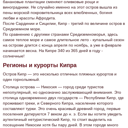
банановые плантации сменяют оливковые рощи и
виноградники. Не случайно именно на этот остров вышла из
пены морской покровительница всех влюбленных, богиня
любви и красоты Афродита.
После Сардинии и Сицилии, Кипр - третий по величине остров в
Средиземном море.
По сравнению с другими странами Средиземноморья, здесь
самое теплое море и самое длительное лето - купальный сезон
на острове длится с конца апреля по ноябрь, а уже в феврале
начинается весна. На Кипре 340 из 365 дней в году -
солнечные!
Регионы и курорты Кипра
Остров Кипр — это несколько отличных пляжных курортов и
один горнолыжный.
Столица острова — Никосия — город среди туристов
непопулярный, но однозначно заслуживающий внимания. Это
столица одновременно двух государств — Республики Кипр, где
проживают греки, и Северного Кипра, население которого
составляют турки. Это очень красивый древний город, первые
поселения датируются 7 веком до н. э. Если вы хотите увидеть
аутентичный нетуристический Кипр, то стоит выделить на
посещение Никосии хотя бы пару дней. В этом городе много