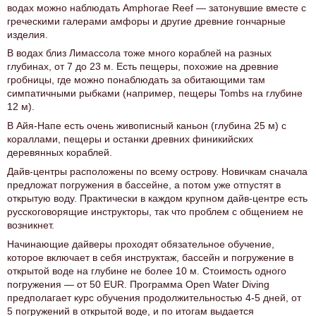
водах можно наблюдать Amphorae Reef — затонувшие вместе с
греческими галерами амфоры и другие древние гончарные
изделия.
В водах близ Лимассола тоже много кораблей на разных
глубинах, от 7 до 23 м. Есть пещеры, похожие на древние
гробницы, где можно понаблюдать за обитающими там
симпатичными рыбками (например, пещеры Tombs на глубине
12 м).
В Айя-Напе есть очень живописный каньон (глубина 25 м) с
кораллами, пещеры и останки древних финикийских
деревянных кораблей.
Дайв-центры расположены по всему острову. Новичкам сначала
предложат погружения в бассейне, а потом уже отпустят в
открытую воду. Практически в каждом крупном дайв-центре есть
русскоговорящие инструкторы, так что проблем с общением не
возникнет.
Начинающие дайверы проходят обязательное обучение,
которое включает в себя инструктаж, бассейн и погружение в
открытой воде на глубине не более 10 м. Стоимость одного
погружения — от 50 EUR. Программа Open Water Diving
предполагает курс обучения продолжительностью 4-5 дней, от
5 погружений в открытой воде, и по итогам выдается