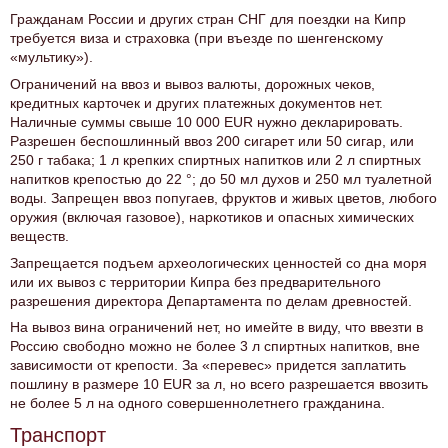
Гражданам России и других стран СНГ для поездки на Кипр
требуется виза и страховка (при въезде по шенгенскому
«мультику»).
Ограничений на ввоз и вывоз валюты, дорожных чеков,
кредитных карточек и других платежных документов нет.
Наличные суммы свыше 10 000 EUR нужно декларировать.
Разрешен беспошлинный ввоз 200 сигарет или 50 сигар, или
250 г табака; 1 л крепких спиртных напитков или 2 л спиртных
напитков крепостью до 22 °; до 50 мл духов и 250 мл туалетной
воды. Запрещен ввоз попугаев, фруктов и живых цветов, любого
оружия (включая газовое), наркотиков и опасных химических
веществ.
Запрещается подъем археологических ценностей со дна моря
или их вывоз с территории Кипра без предварительного
разрешения директора Департамента по делам древностей.
На вывоз вина ограничений нет, но имейте в виду, что ввезти в
Россию свободно можно не более 3 л спиртных напитков, вне
зависимости от крепости. За «перевес» придется заплатить
пошлину в размере 10 EUR за л, но всего разрешается ввозить
не более 5 л на одного совершеннолетнего гражданина.
Транспорт