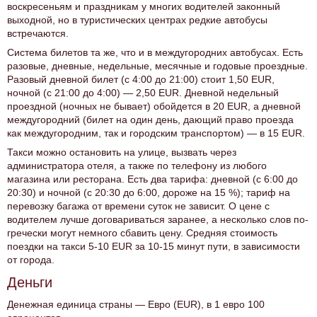
воскресеньям и праздникам у многих водителей законный
выходной, но в туристических центрах редкие автобусы
встречаются.
Система билетов та же, что и в междугородних автобусах. Есть
разовые, дневные, недельные, месячные и годовые проездные.
Разовый дневной билет (c 4:00 до 21:00) стоит 1,50 EUR,
ночной (с 21:00 до 4:00) — 2,50 EUR. Дневной недельный
проездной (ночных не бывает) обойдется в 20 EUR, а дневной
междугородний (билет на один день, дающий право проезда
как междугородним, так и городским транспортом) — в 15 EUR.
Такси можно остановить на улице, вызвать через
администратора отеля, а также по телефону из любого
магазина или ресторана. Есть два тарифа: дневной (с 6:00 до
20:30) и ночной (с 20:30 до 6:00, дороже на 15 %); тариф на
перевозку багажа от времени суток не зависит. О цене с
водителем лучше договариваться заранее, а несколько слов по-
гречески могут немного сбавить цену. Средняя стоимость
поездки на такси 5-10 EUR за 10-15 минут пути, в зависимости
от города.
Деньги
Денежная единица страны — Евро (EUR), в 1 евро 100